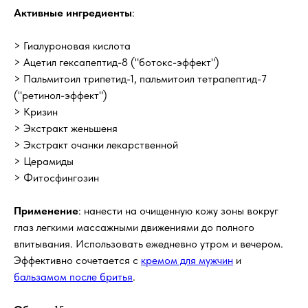
Активные ингредиенты
:
> Гиалуроновая кислота
> Ацетил гексапептид-8 ("ботокс-эффект")
> Пальмитоил трипетид-1, пальмитоил тетрапептид-7
("ретинол-эффект")
> Кризин
> Экстракт женьшеня
> Экстракт очанки лекарственной
> Церамиды
> Фитосфингозин
Применение
: нанести на очищенную кожу зоны вокруг
глаз легкими массажными движениями до полного
впитывания. Использовать ежедневно утром и вечером.
Эффективно сочетается с
кремом для мужчин
и
бальзамом после бритья
.