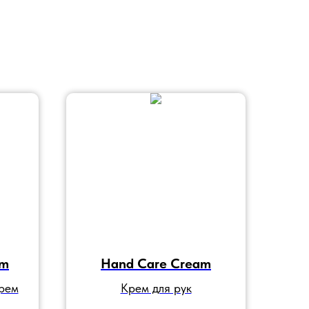
am
Hand Care Cream
ирем
Крем для рук