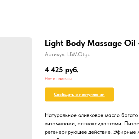
Light Body Massage Oil -
Артикул:
LBMOtgc
4 425
руб.
Нет в наличии
Сообщить о поступлении
Натуральное оливковое масло богат
витаминами, антиоксидантами. Питает
регенерирующее действие. Эфирные м