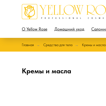
О Yellow Rose
Домашний уход
Салонн
Главная
Средства для тела
Кремы и масла
→
→
Кремы и масла